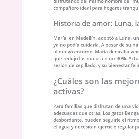
disfrutando del mismo nombre de “muñ
compañero ideal para hogares tranqui
Historia de amor: Luna, l
María, en Medellín, adoptó a Luna, u
ya no podía cuidarla. A pesar de su 
al nuevo entorno. María dedicaba veint
que redujo los nudos en un 90%. Ac
sesión de cepillado, y su bienestar f
¿Cuáles son las mejor
activas?
Para familias que disfrutan de una vi
adecuadas que otras. Los gatos Bengal
desbordante, pueden seguirle el ritmo
el agua y necesitan ejercicio regular 