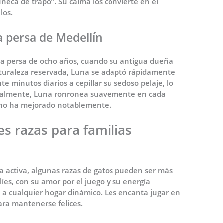
eca de trapo”. Su calma los convierte en el
los.
a persa de Medellín
na persa de ocho años, cuando su antigua dueña
naturaleza reservada, Luna se adaptó rápidamente
e minutos diarios a cepillar su sedoso pelaje, lo
tualmente, Luna ronronea suavemente en cada
elino ha mejorado notablemente.
es razas para familias
da activa, algunas razas de gatos pueden ser más
íes, con su amor por el juego y su energía
 a cualquier hogar dinámico. Les encanta jugar en
para mantenerse felices.