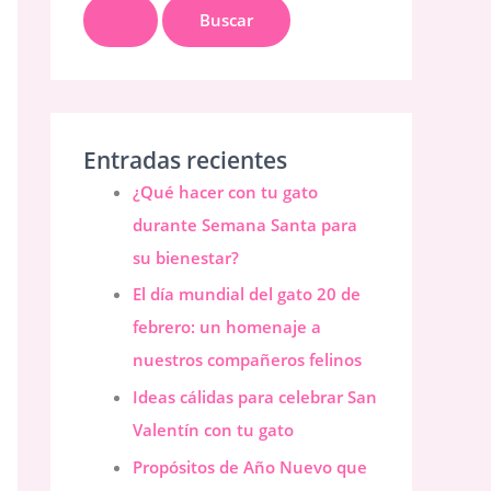
u
s
c
a
r
Entradas recientes
p
¿Qué hacer con tu gato
o
durante Semana Santa para
r
su bienestar?
:
El día mundial del gato 20 de
febrero: un homenaje a
nuestros compañeros felinos
Ideas cálidas para celebrar San
Valentín con tu gato
Propósitos de Año Nuevo que