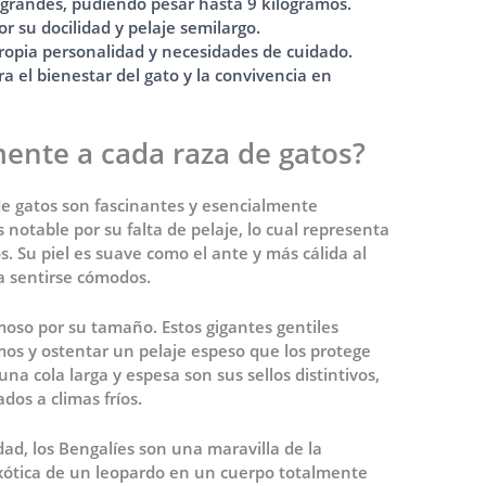
grandes, pudiendo pesar hasta 9 kilogramos.
r su docilidad y pelaje semilargo.
ropia personalidad y necesidades de cuidado.
a el bienestar del gato y la convivencia en
mente a cada raza de gatos?
s de gatos son fascinantes y esencialmente
 notable por su falta de pelaje, lo cual representa
s. Su piel es suave como el ante y más cálida al
ra sentirse cómodos.
oso por su tamaño. Estos gigantes gentiles
mos y ostentar un pelaje espeso que los protege
na cola larga y espesa son sus sellos distintivos,
os a climas fríos.
ad, los Bengalíes son una maravilla de la
xótica de un leopardo en un cuerpo totalmente