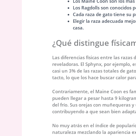
Los Maine Coon son los más 
Los Ragdolls son conocidos po
Cada raza de gato tiene su p
Elegir la raza adecuada mejor
casa.
¿Qué distingue física
Las diferencias físicas entre las raza
reveladoras. El Sphynx, por ejemplo, es
casi un 3% de las razas totales de gato
tacto, lo que los hace buscar calor pa
Contrariamente, el Maine Coon es fam
pueden llegar a pesar hasta 9 kilogra
del frío. Sus orejas con muñequeras y u
contribuyendo a que sean bien adaptad
No muy atrás en el índice de popularid
naturaleza mezclando la apariencia e