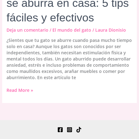
se aburra en casa: 5 tips
fáciles y efectivos
Deja un comentario
/
El mundo del gato
/
Laura Dionisio
¿Sientes que tu gato se aburre cuando pasa mucho tiempo
solo en casa? Aunque los gatos son conocidos por ser
independientes, también necesitan estimulación física y
mental todos los días. Un gato aburrido puede desarrollar
ansiedad, estrés e incluso problemas de comportamiento
como maullidos excesivos, arañar muebles o comer por
aburrimiento. En este artículo te
Cómo
Read More »
evitar
que
tu
gato
se
aburra
en