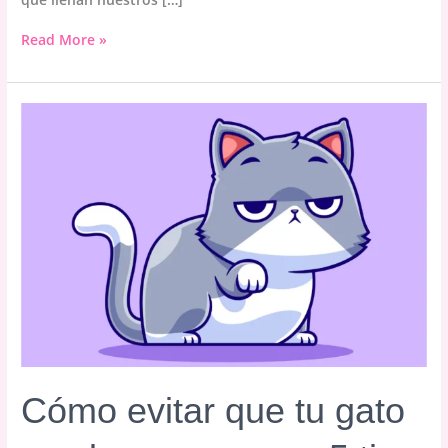
¿Por
Read More »
qué
tener
un
seguro
para
tu
gato?
Cómo evitar que tu gato