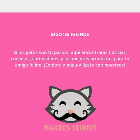
casa:
5
tips
fáciles
y
efectivos
BIGOTES FELINOS
Si los gatos son tu pasión, aquí encontrarás noticias,
consejos, curiosidades y los mejores productos para tu
amigo felino. ¡Explora y miau-vilízate con nosotros!