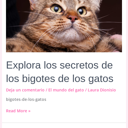
Explora los secretos de
los bigotes de los gatos
Deja un comentario
/
El mundo del gato
/
Laura Dionisio
bigotes-de-los-gatos
Explora
Read More »
los
secretos
de