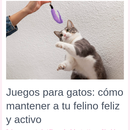
los
bigotes
de
los
gatos
Juegos para gatos: cómo
mantener a tu felino feliz
y activo