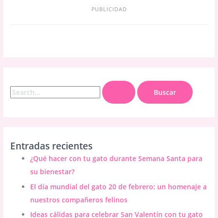
PUBLICIDAD
B
u
s
c
a
Entradas recientes
r
¿Qué hacer con tu gato durante Semana Santa para
p
su bienestar?
o
El día mundial del gato 20 de febrero: un homenaje a
r
nuestros compañeros felinos
:
Ideas cálidas para celebrar San Valentín con tu gato