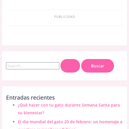
PUBLICIDAD
B
u
s
c
a
Entradas recientes
r
¿Qué hacer con tu gato durante Semana Santa para
p
su bienestar?
o
El día mundial del gato 20 de febrero: un homenaje a
r