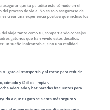
ta asegurar que tu peludito este cómodo en el
 del proceso de viaje. No es solo asegurarse de
 es crear una experiencia positiva que incluso los
 del viaje tanto como tú, compartiendo consejos
padres gatunos que han vivido estos desafíos.
ser un sueño inalcanzable, sino una realidad
 tu gato al transportín y al coche para reducir
o, cómodo y fácil de limpiar.
coche adecuada y haz paradas frecuentes para
ayuda a que tu gato se sienta más seguro y
a que el nuevo entorno no resulte estresante