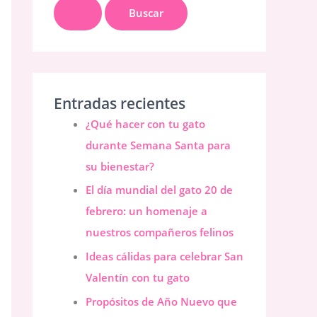
u
s
c
a
r
Entradas recientes
p
¿Qué hacer con tu gato
o
durante Semana Santa para
r
su bienestar?
:
El día mundial del gato 20 de
febrero: un homenaje a
nuestros compañeros felinos
Ideas cálidas para celebrar San
Valentín con tu gato
Propósitos de Año Nuevo que