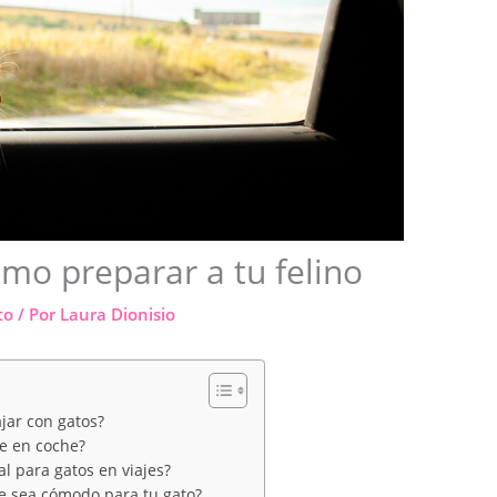
ómo preparar a tu felino
to
/ Por
Laura Dionisio
ajar con gatos?
je en coche?
l para gatos en viajes?
he sea cómodo para tu gato?