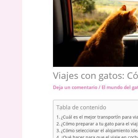
Viajes con gatos: C
Deja un comentario
/
El mundo del ga
Tabla de contenido
¿Cuál es el mejor transportín para vi
¿Cómo preparar a tu gato para el via
¿Cómo seleccionar el alojamiento idea
¿Qué hacer para que el viaje en coc