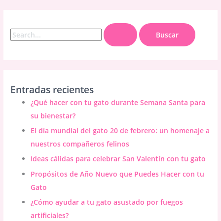
B
u
s
c
a
Entradas recientes
r
¿Qué hacer con tu gato durante Semana Santa para
p
su bienestar?
o
El día mundial del gato 20 de febrero: un homenaje a
r
nuestros compañeros felinos
:
Ideas cálidas para celebrar San Valentín con tu gato
Propósitos de Año Nuevo que Puedes Hacer con tu
Gato
¿Cómo ayudar a tu gato asustado por fuegos
artificiales?