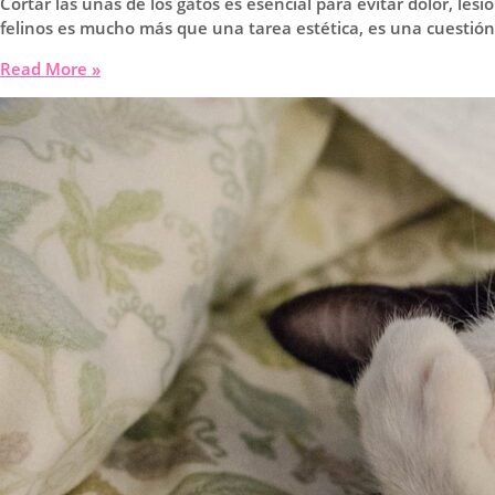
Cortar las uñas de los gatos es esencial para evitar dolor, l
felinos es mucho más que una tarea estética, es una cuestión
¿Por
Read More »
qué
hay
que
cortarle
las
uñas
a
los
gatos?