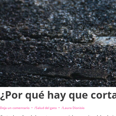
¿Por qué hay que corta
Deja un comentario
/
Salud del gato
/
Laura Dionisio