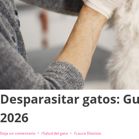
Desparasitar gatos: Gu
2026
Deja un comentario
/
Salud del gato
/
Laura Dionisio