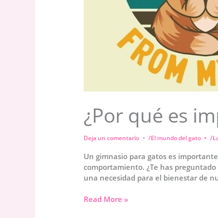
¿Por qué es im
Deja un comentario
/
El mundo del gato
/
L
Un gimnasio para gatos es importante
comportamiento. ¿Te has preguntado a
una necesidad para el bienestar de nu
¿Por
Read More »
qué