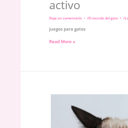
activo
Deja un comentario
/
El mundo del gato
/
L
juegos para gatos
Juegos
Read More »
para
gatos:
cómo
mantener
a
tu
felino
feliz
y
activo