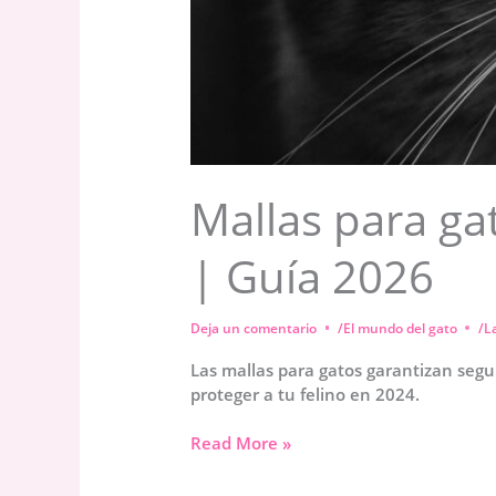
Mallas para ga
| Guía 2026
Deja un comentario
/
El mundo del gato
/
L
Las mallas para gatos garantizan segu
proteger a tu felino en 2024.
Mallas
Read More »
para
gatos: