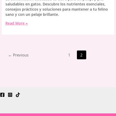
saludables en gatos. Descubre los nutrientes esenciales,
consejos prácticos y soluciones para mantener a tu felino
sano y con un pelaje brillante.
Alimentación
Read More »
y
salud
del
pelaje
y
piel
←
Previous
1
2
del
gato:
Guía
esencial