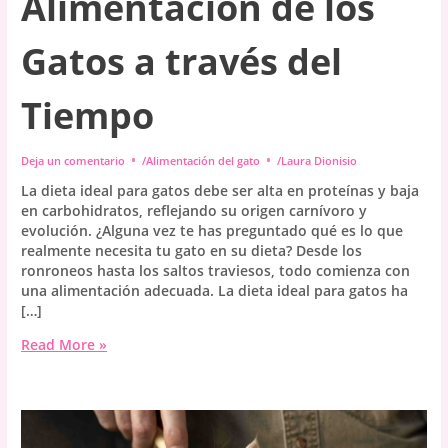
Alimentación de los
Gatos a través del
Tiempo
Deja un comentario
/
Alimentación del gato
/
Laura Dionisio
La dieta ideal para gatos debe ser alta en proteínas y baja
en carbohidratos, reflejando su origen carnívoro y
evolución. ¿Alguna vez te has preguntado qué es lo que
realmente necesita tu gato en su dieta? Desde los
ronroneos hasta los saltos traviesos, todo comienza con
una alimentación adecuada. La dieta ideal para gatos ha
[…]
La
Read More »
Dieta
Perfecta
para
Felinos:
Un