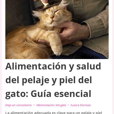
Recorrido
por
la
Evolución
de
la
Alimentación
de
los
Gatos
a
través
Alimentación y salud
del
Tiempo
del pelaje y piel del
gato: Guía esencial
Deja un comentario
/
Alimentación del gato
/
Laura Dionisio
La alimentación adecuada es clave para un pelaje y piel